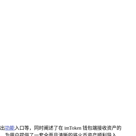
导出
功能
入口等，同时阐述了在 imToken 钱包端接收资产的
，为用户提供了一套全面且清晰的将火币资产顺利导入