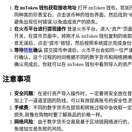
在 imToken 钱包获取接收地址
打开 imToken 钱
同种类的珍贵宝石，点击该币种的钱包界面，然后找到“
避免出现任何错误,以免造成资产的损失。
在火币平台进行提现操作
登录火币平台，进入“资产”页
开关，在提币页面中，将刚才从 imToken 钱包复
息无误后，点击“提币”按钮，然后按照系统提示完成身份
等待
转账
确认
提交提币申请后，火币平台会如同一位严
行确认，这个过程的时间根据不同的数字货币和网络拥堵情
确认完成后，你就可以在 imToken 钱包中看到导入的
注意事项
安全问题
：在进行资产导入操作时，一定要将安全放在首位
加上了一道道坚固的防线，可以有效提高账号的安全性,
手续费
：不同的数字货币在提现和转账过程中会收取一定
损失,就像在购物时要了解商品的价格一样。
网络风险
：由于数字货币交易是基于区块链网络进行的，
免增加交易失败的风险。