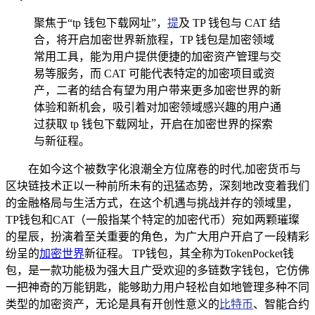
聚焦于“tp 钱包下载网址”，
提
及 TP 钱包与 CAT 结
合，将开启加密世界新旅程，TP 钱包是加密领域
常用工具，能为用户提供便捷的加密资产管理与交
易等服务，而 CAT 可能代表特定的加密项目或资
产，二者的结合有望为用户带来更多加密世界的新
体验和新机会，吸引着对加密领域感兴趣的用户通
过获取 tp 钱包下载网址，开启在加密世界的探索
与新征程。
在如今这个被数字化浪潮全方位席卷的时代,加密货币与
区块链技术正以一种前所未有的迅猛态势，深刻地改变着我们
的金融格局与生活方式，在这个机遇与挑战并存的领域里，
TP钱包和CAT（一般指某个特定的加密代币）宛如两颗璀璨
的星辰，扮演着至关重要的角色，为广大用户开启了一段精彩
纷呈的
加密世界
新征程。 TP钱包，其全称为TokenPocket钱
包，是一款功能极为强大且广受欢迎的多链数字钱包，它仿佛
一把神奇的万能钥匙，能够助力用户轻松自如地管理多种不同
类型的加密资产，无论是具有开创性意义的
比特币
、智能合约