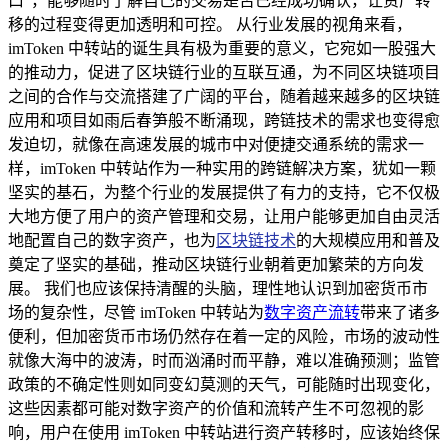
口”，能够随时了解自己的交易是否已经成功确认，让资产转
移的过程变得更加透明和可控。 从行业发展的视角来看，
imToken 中转站的诞生具有极为重要的意义，它宛如一股强大
的推动力，促进了区块链行业的互联互通，为不同区块链项目
之间的合作与交流搭建了广阔的平台，随着越来越多的区块链
应用和项目如雨后春笋般不断涌现，跨链技术的需求也变得愈
发迫切，就像在高速发展的城市中对便捷交通系统的需求一
样，imToken 中转站作为一种实用的跨链解决方案，犹如一颗
坚实的基石，为整个行业的发展提供了有力的支持，它不仅极
大地方便了用户的资产管理和交易，让用户能够更加自由灵活
地配置自己的数字资产，也为
区块链技术
的大规模应用和普及
奠定了坚实的基础，推动区块链行业朝着更加繁荣的方向发
展。 我们也应该保持清醒的头脑，理性地认识到加密货币市
场的复杂性，尽管 imToken 中转站为
数字资产流转
带来了诸多
便利，但加密货币市场仍然存在着一定的风险，市场的波动性
就像大海中的波涛，时而汹涌时而平静，难以准确预测；监管
政策的不确定性则如同变幻莫测的天气，可能随时出现变化，
这些因素都可能对数字资产的价值和流转产生不可忽视的影
响，用户在使用 imToken 中转站进行资产转移时，应该始终保