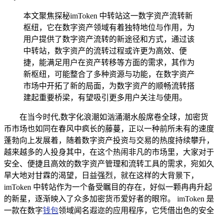
本文聚焦探秘imToken 中转站这一数字资产流转新
枢纽，它在数字资产领域有着独特地位与作用，为
用户提供了数字资产流转的新途径和方式，通过该
中转站，数字资产的流转过程或许更为高效、便
捷，能满足用户在资产转移等方面的需求，其作为
新枢纽，可能整合了多种资源与功能，在数字资产
市场中开拓了新的局面，为数字资产的顺畅流转搭
建起重要桥梁，有望吸引更多用户关注与使用。
在当今时代,数字化浪潮如汹涌潮水般席卷全球，加密货
币市场也如同在春风中疯长的藤蔓，正以一种前所未有的速度
蓬勃向上发展着，随着数字资产投资与交易的热度持续攀升，
越来越多的人投身其中，在这个热闹非凡的市场里，大家对于
安全、便捷且高效的数字资产管理和流转工具的需求，宛如久
旱大地对甘霖的渴望，日益强烈，就在这样的大背景下，
imToken 中转站作为一个备受瞩目的存在，好似一颗冉冉升起
的新星，逐渐映入了众多加密货币爱好者的眼帘。 imToken 是
一款在数字
钱包
领域闻名遐迩的应用程序，它凭借出色的安全