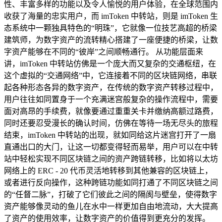
性、丰富多样的功能以及令人愉悦的用户体验，在全球范围内
收获了海量的忠实用户，而 imToken 中转站，则是 imToken 生
态系统中一颗独具特色的“明珠”，它就像一位技艺高超的桥梁
建筑师，为数字资产的流转精心搭建了一座便捷的桥梁，让数
字资产能够在不同的“彼岸”之间顺畅通行。 从功能层面来
讲，imToken 中转站仿佛是一个庞大而又复杂的交通枢纽，在
这个虚拟的“交通网络”中，它连接着不同的区块链网络，串联
起各种形态各异的数字资产，在传统的数字资产转移过程中，
用户往往如同置身于一个充满迷宫般复杂的操作流程中，需要
面对高昂的手续费，就像要通过重重关卡并缴纳高额过路费，
同时还要忍受漫长的确认时间，仿佛在等待一场无尽头的旅程
结束，imToken 中转站的出现，就如同给这片迷宫打开了一扇
直通出口的大门，让这一切都变得轻而易举，用户可以在中转
站中轻松实现不同区块链之间的资产跨链转移，比如将以太坊
网络上的 ERC - 20 代币灵活地转移到其他兼容的区块链上，
或者进行反向操作，这种跨链功能如同打通了不同区块链之间
的“任督二脉”，打破了它们彼此之间的隔阂与壁垒，使得数字
资产能够像灵动的鱼儿在水中一样更加自由地流动，大大提高
了资产的使用效率，让数字资产的价值得到更充分的发挥。