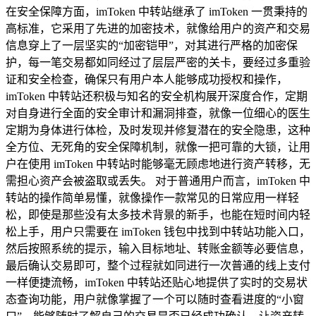
在安全保障方面，imToken 中转站继承了 imToken 一贯秉持的
高标准，它采用了先进的加密技术，就像给用户的资产和交易
信息穿上了一层坚实的“加密铠甲”，对其进行严格的加密保
护，每一笔交易都如同经过了层层严密的关卡，要经过多重验
证和安全检查，确保只有用户本人能够成功授权和操作，
imToken 中转站还积极与知名的安全机构展开深度合作，定期
对自身进行全面的安全审计和漏洞排查，就像一位细心的医生
定期为身体进行体检，及时发现并修复潜在的安全隐患，这种
全方位、无死角的安全保障机制，就像一把可靠的大锁，让用
户在使用 imToken 中转站时能够毫无顾虑地进行资产转移，无
需担心资产会被盗取或丢失。 对于普通用户而言，imToken 中
转站的操作简单易懂，就像操作一款常见的日常应用一样轻
松，即使是那些没有太多技术背景的新手，也能在短时间内轻
松上手，用户只需要在 imToken 钱包中找到中转站功能入口，
然后按照系统的提示，输入目标地址、转账金额等必要信息，
最后确认交易即可，整个过程就如同进行一次普通的线上支付
一样便捷流畅，imToken 中转站还贴心地提供了实时的交易状
态查询功能，用户就像掌握了一个可以随时查看进度的“小窗