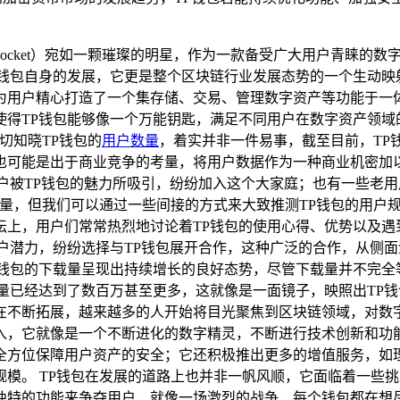
nPocket）宛如一颗璀璨的明星，作为一款备受广大用户青睐
钱包自身的发展，它更是整个区块链行业发展态势的一个生动映射
为用户精心打造了一个集存储、交易、管理数字资产等功能于一
使得TP钱包能够像一个万能钥匙，满足不同用户在数字资产领域
切知晓TP钱包的
用户数量
，着实并非一件易事，截至目前，TP
也可能是出于商业竞争的考量，将用户数据作为一种商业机密加
户被TP钱包的魅力所吸引，纷纷加入这个大家庭；也有一些老
数量，但我们可以通过一些间接的方式来大致推测TP钱包的用户
上，用户们常常热烈地讨论着TP钱包的使用心得、优势以及遇
户潜力，纷纷选择与TP钱包展开合作，这种广泛的合作，从侧面清
钱包的下载量呈现出持续增长的良好态势，尽管下载量并不完全
量已经达到了数百万甚至更多，这就像是一面镜子，映照出TP钱
在不断拓展，越来越多的人开始将目光聚焦到区块链领域，对数字
入，它就像是一个不断进化的数字精灵，不断进行技术创新和功
全方位保障用户资产的安全；它还积极推出更多的增值服务，如理
模。 TP钱包在发展的道路上也并非一帆风顺，它面临着一些
独特的功能来争夺用户，就像一场激烈的战争，每个钱包都在想