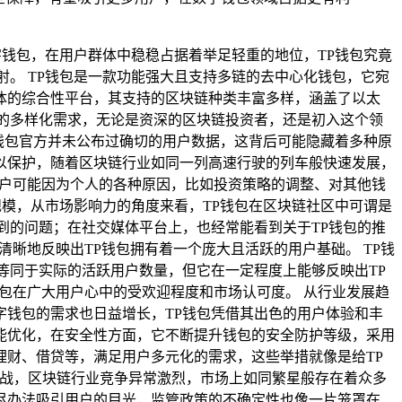
的数字钱包，在用户群体中稳稳占据着举足轻重的地位，TP钱包究竟
。 TP钱包是一款功能强大且支持多链的去中心化钱包，它宛
体的综合性平台，其支持的区块链种类丰富多样，涵盖了以太
的多样化需求，无论是资深的区块链投资者，还是初入这个领
钱包官方并未公布过确切的用户数据，这背后可能隐藏着多种原
以保护，随着区块链行业如同一列高速行驶的列车般快速发展，
用户可能因为个人的各种原因，比如投资策略的调整、对其他钱
规模，从市场影响力的角度来看，TP钱包在区块链社区中可谓是
到的问题；在社交媒体平台上，也经常能看到关于TP钱包的推
晰地反映出TP钱包拥有着一个庞大且活跃的用户基础。 TP钱
等同于实际的活跃用户数量，但它在一定程度上能够反映出TP
包在广大用户心中的受欢迎程度和市场认可度。 从行业发展趋
钱包的需求也日益增长，TP钱包凭借其出色的用户体验和丰
能优化，在安全性方面，它不断提升钱包的安全防护等级，采用
财、借贷等，满足用户多元化的需求，这些举措就像是给TP
挑战，区块链行业竞争异常激烈，市场上如同繁星般存在着众多
尽办法吸引用户的目光，监管政策的不确定性也像一片笼罩在