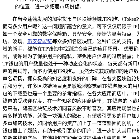
的位置，进一步拓展市场份额。
在当今蓬勃发展的加密货币与区块链领域,TP钱包（Toke
拥有多少用户呢？这一问题所蕴含的意义，可不仅仅局限于TP
如一个安全可靠的数字保险箱，具备安全、便捷等显著特点，
坊、波场、
币安智能链
等众多知名区块链，这种广泛的支持，
域的新手，都能在TP钱包中找到适合自己的应用场景。 想要确
因，或许是为了保护用户的隐私，避免用户信息的过度暴露；
TP钱包的用户数量也处于一种动态变化的状态，每天都有新用
包的尝试等，而不再使用TP钱包。 虽然无法获取确切的用户
声名远扬，拥有极高的知名度和良好的口碑，在各大区块链论坛
荐和分享，许多区块链项目更是敏锐地察觉到TP钱包庞大的用
包的下载量也是一个重要的参考指标，在各大应用商店中，TP
钱包的受欢迎程度，在一些知名的应用商店里，TP钱包的下载
势来看，随着区块链技术如同春风般不断普及，其应用场景也
富多样的功能，就像一块强大的磁石，有望吸引更多的用户加
多重加密技术，如同给用户的资产加上了一道道坚固的防线，
钱包插上了翅膀，有助于吸引更多的用户，进一步扩大其用户规
的数字钱包产品，其他钱包可能会通过提供更优惠的服务、更