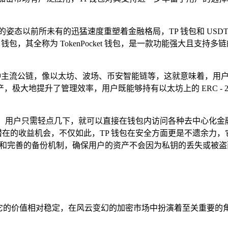
姿态以前所未有的迅猛速度重塑着金融格局，TP 钱包和 US
钱包，其全称为 TokenPocket 钱包，是一款功能强大且支
多种主流公链，像以太坊、波场、币安智能链等，这就意味着，用
地提升了管理效率，用户既能够持有以太坊上的 ERC - 20 代
入口，用户只需轻点几下，就可以直接在钱包内访问各种去中心化金
多潜在的收益机会，不仅如此，TP 钱包在安全方面更是不遗余力
密和完善的备份机制，确保用户的资产不会因为私钥的丢失或被
它的价值相对稳定，在风云变幻的加密市场中扮演着至关重要的角色，