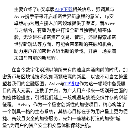
主要介绍了tp安卓版
APP下载
相关信息，强调其与
Avive携手带来开启加密世界新旅程的意义，Tp安
卓版app为用户接入加密领域提供了渠道，而Avive
与之结合，有望为用户打造全新且独特的加密体
验，无论是在加密资产交易、管理，还是探索加密
世界新玩法等方面，可能会带来新的突破和机会，
助力用户在加密世界迈出新的步伐，开启一场充满
未知与可能的新旅程。
在当今数字化浪潮以前所未有的速度奔涌向前的时代，加
密货币与区块链技术宛如两颗璀璨的新星，以锐不可当之势重
塑着我们的金融版图，Avive与
TP钱包
作为这一领域中备受瞩
目的两大元素，正携手并肩，为广大用户带来一场别开生面的
加密体验盛宴，引领我们踏上一段机遇与挑战交织并存的崭新
征程。 Avive，作为一个极富创新性的加密项目，精心构建了
一个别具一格的生态系统，其核心目标在于为用户呈上更为便
捷、高效且安全的加密服务，宛如一座精心打造的加密“城
堡”,为用户的资产安全和交易体验保驾护航。