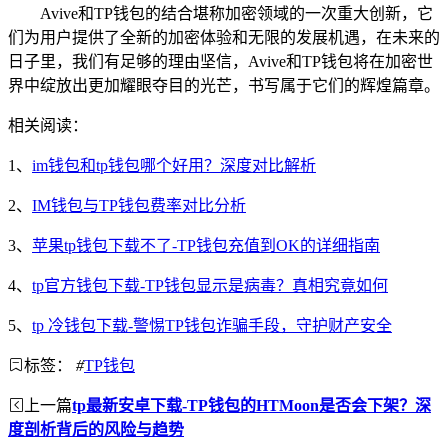
Avive和TP钱包的结合堪称加密领域的一次重大创新，它
们为用户提供了全新的加密体验和无限的发展机遇，在未来的
日子里，我们有足够的理由坚信，Avive和TP钱包将在加密世
界中绽放出更加耀眼夺目的光芒，书写属于它们的辉煌篇章。
相关阅读：
1、
im钱包和tp钱包哪个好用？深度对比解析
2、
IM钱包与TP钱包费率对比分析
3、
苹果tp钱包下载不了-TP钱包充值到OK的详细指南
4、
tp官方钱包下载-TP钱包显示是病毒？真相究竟如何
5、
tp 冷钱包下载-警惕TP钱包诈骗手段，守护财产安全
标签：
#
TP钱包
上一篇
tp最新安卓下载-TP钱包的HTMoon是否会下架？深
度剖析背后的风险与趋势