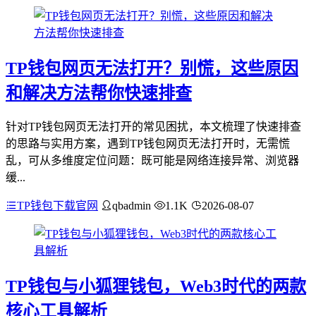
TP钱包网页无法打开？别慌，这些原因
和解决方法帮你快速排查
针对TP钱包网页无法打开的常见困扰，本文梳理了快速排查
的思路与实用方案，遇到TP钱包网页无法打开时，无需慌
乱，可从多维度定位问题：既可能是网络连接异常、浏览器
缓...
TP钱包下载官网
qbadmin
1.1K
2026-08-07
TP钱包与小狐狸钱包，Web3时代的两款
核心工具解析