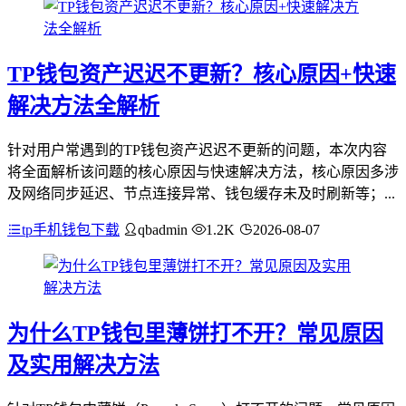
TP钱包资产迟迟不更新？核心原因+快速
解决方法全解析
针对用户常遇到的TP钱包资产迟迟不更新的问题，本次内容
将全面解析该问题的核心原因与快速解决方法，核心原因多涉
及网络同步延迟、节点连接异常、钱包缓存未及时刷新等；...
tp手机钱包下载
qbadmin
1.2K
2026-08-07
为什么TP钱包里薄饼打不开？常见原因
及实用解决方法