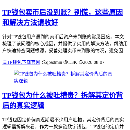
TP钱包卖币后没到账？别慌，这些原因
和解决方法请收好
针对TP钱包用户遇到的卖币后资产未到账的常见困惑，本文
梳理了该问题的核心成因，并提供了实用的解决方法，帮助用
户快速排查问题根源，妥善处理卖币未到账的情况，避免因...
TP钱包下载官网
qbadmin
1.3K
2026-08-07
TP钱包为什么被吐槽贵？拆解其定价背
后的真实逻辑
TP钱包因定价偏高近期遭不少用户吐槽，其定价背后的真实
逻辑需拆解来看，作为一款多链数字钱包，TP钱包的定价并