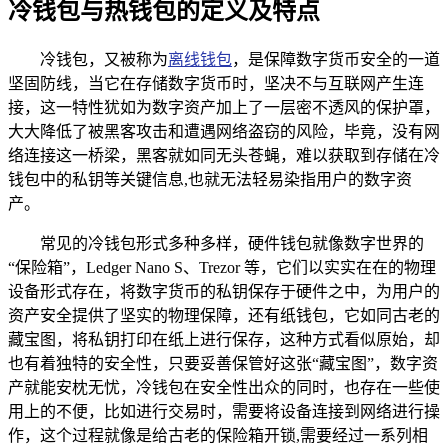
冷钱包与热钱包的定义及特点
冷钱包，又被称为
离线钱包
，是保障数字货币安全的一道
坚固防线，当它在存储数字货币时，坚决不与互联网产生连
接，这一特性犹如为数字资产加上了一层密不透风的保护罩，
大大降低了被黑客攻击和遭遇网络盗窃的风险，毕竟，没有网
络连接这一桥梁，黑客就如同无头苍蝇，难以获取到存储在冷
钱包中的私钥等关键信息,也就无法轻易染指用户的数字资
产。
常见的冷钱包形式多种多样，硬件钱包就像数字世界的
“保险箱”，Ledger Nano S、Trezor 等，它们以实实在在的物理
设备形式存在，将数字货币的私钥保存于硬件之中，为用户的
资产安全提供了坚实的物理保障，还有纸钱包，它如同古老的
藏宝图，将私钥打印在纸上进行保存，这种方式看似原始，却
也有着独特的安全性，只要妥善保管好这张“藏宝图”，数字资
产就能安枕无忧，冷钱包在安全性出众的同时，也存在一些使
用上的不便，比如进行交易时，需要将设备连接到网络进行操
作，这个过程就像是给古老的保险箱开锁,需要经过一系列相