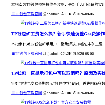
本指南为TP钱包预售操作全攻略，是新手入门必备的实用
TP钱包下载官网
qbadmin
1.1K
2026-08-06
TP钱包矿工费怎么换？新手快速调整Gas费操
本指南针对TP钱包新手用户，聚焦解决TP钱包中矿工费（
TP钱包下载官网
qbadmin
1.2K
2026-08-06
TP钱包一直显示打包中可以取消吗？原因及实
针对TP钱包交易长期显示“打包中”的疑问，首先明确多
TP钱包下载官网
qbadmin
1.0K
2026-08-06