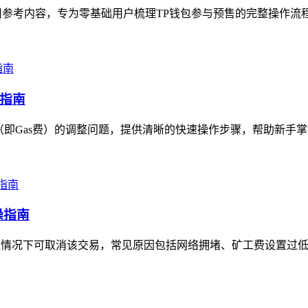
参考内容，专为零基础用户梳理TP钱包参与预售的完整操作流程
作指南
即Gas费）的调整问题，提供清晰的快速操作步骤，帮助新手掌握
操指南
数情况下可取消该交易，常见原因包括网络拥堵、矿工费设置过低