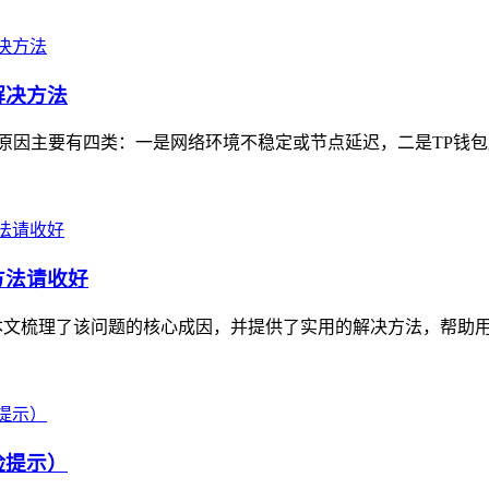
解决方法
，常见原因主要有四类：一是网络环境不稳定或节点延迟，二是TP钱
方法请收好
本文梳理了该问题的核心成因，并提供了实用的解决方法，帮助用户
险提示）