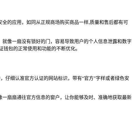
、安全的应用，如同从正规商场购买商品一样,质量和售后都有可
，就像一扇没有锁好的门，容易导致用户的个人信息泄露和数字
证钱包的正常使用和功能的不断优化。
结果中，仔细认准官方认证的网站标识，带有“官方”字样或者绿色安
号就像一扇扇通往官方信息的窗户，让你能够及时、准确地获取最新