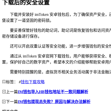
下载后的安全设置
下载并安装好 imToken 安卓钱包后，为了确保资产
堡设置了一道坚固的密码锁。
要妥善保管好钱包的助记词，助记词是恢复钱包和访问资
密存储设备进行保存。
还可以开启双重认证等安全功能，进一步增强钱包的安全
通过从 imToken 安卓官网下载钱包，用户能够获得
置，保护好自己的数字资产，希望本文的介绍能够帮助安卓用户顺利
需要特别提醒的是，虚拟货币相关业务活动属于非法金融
标签：
#
钱包下载攻略
上一篇
IM钱包导入HB钱包地址不一致问题解析
下一篇
IM钱包提现总失败？原因与解决办法解析