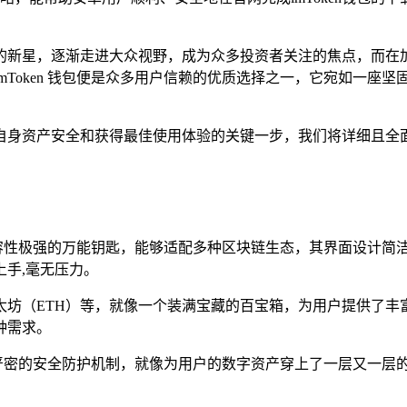
的新星，逐渐走进大众视野，成为众多投资者关注的焦点，而在
Token 钱包便是众多用户信赖的优质选择之一，它宛如一座坚
保障自身资产安全和获得最佳使用体验的关键一步，我们将详细且全面地
一个兼容性极强的万能钥匙，能够适配多种区块链生态，其界面设计
手,毫无压力。
太坊（ETH）等，就像一个装满宝藏的百宝箱，为用户提供了
种需求。
术和严密的安全防护机制，就像为用户的数字资产穿上了一层又一