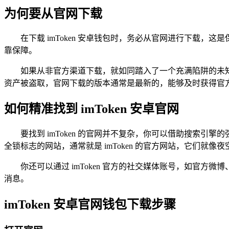
为何要从官网下载
在下载 imToken 安卓钱包时，务必从官网进行下载
靠保障。
如果从非官方渠道下载，就如同踏入了一个充满陷阱的未
资产被盗取，官网下载的版本通常是最新的，能够及时获得官
如何精准找到 imToken 安卓官网
要找到 imToken 的官网并不复杂，你可以借助搜索引擎
全锁标志的网站，通常就是 imToken 的官方网站，它们就像
你还可以通过 imToken 官方的社交媒体账号，如官
消息。
imToken 安卓官网钱包下载步骤