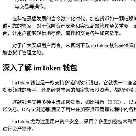
与交易等操作。
在科技迅猛发展的当今数字化时代，加密货币如一颗璀璨
诚可靠的管家，对于保障资产安全和实现高效管理至关重要，im
台，让用户能够轻松地存储、管理和交易各种加密货币。
对于广大安卓用户而言，从官网下载 imToken 钱包是
加密货币管理之旅。
深入了解 imToken 钱包
imToken 钱包是一款支持多链的数字钱包，它就像
货币领域的新手，还是经验丰富的加密货币投资者，都能轻松上
这款钱包支持多种主流加密货币，如比特币（BTC）、以
账交易、DApp 浏览等,满足了用户在加密货币管理过程中的各
imToken 尤为注重用户资产安全，采用了多重加密技
进行资产操作。