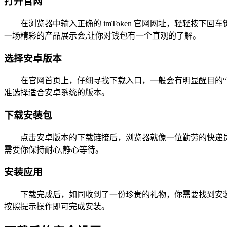
打开官网
在浏览器中输入正确的 imToken 官网网址，轻轻按
一场精彩的产品展示会,让你对钱包有一个直观的了解。
选择安卓版本
在官网首页上，仔细寻找下载入口，一般会有明显醒目的“
准选择适合安卓系统的版本。
下载安装包
点击安卓版本的下载链接后，浏览器就像一位勤劳的快递员，
需要你保持耐心,静心等待。
安装应用
下载完成后，如同收到了一份珍贵的礼物，你需要找到安
按照提示操作即可完成安装。