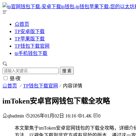
首页
TP安卓版下载
TP苹果版下载
TP钱包下载官网
tp手机钱包下载
搜 索
昼/夜
首页
TP钱包下载官网
内容详情
imToken安卓官网钱包下载全攻略
qbadmin
2026年01月02日 16:16
1.4K
0
本文聚焦于imToken安卓官网钱包的下载全攻略，详
方法，以避免下载到非官方或有风险的版本，通过这一攻略