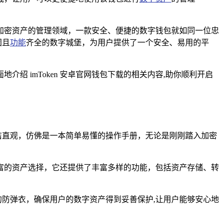
加密资产的管理领域，一款安全、便捷的数字钱包就如同一位忠
固且
功能
齐全的数字城堡，为用户提供了一个安全、易用的平
介绍 imToken 安卓官网钱包下载的相关内容,助你顺利开启
简洁直观，仿佛是一本简单易懂的操作手册，无论是刚刚踏入加密
丰富的资产选择，它还提供了丰富多样的功能，包括资产存储、转
层的防弹衣，确保用户的数字资产得到妥善保护,让用户能够安心地