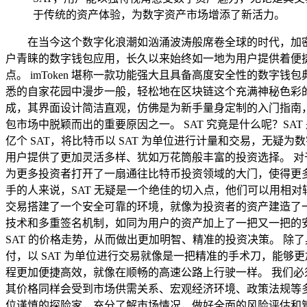
于传统的资产体验，为数字资产市场增添了新活力。
在当今这个数字化浪潮如汹涌波涛般席卷全球的时代，加密
户青睐的数字钱包应用，长久以来始终如一地为用户提供着便
点。 imToken 堪称一款功能强大且具备高度安全性的数字
悉的自家花园中漫步一般，轻松地在区块链这个充满神秘色彩
成，其界面设计简洁直观，仿佛是为新手量身定制的入门指南，哪
包市场中脱颖而出的重要原因之一。 SAT 究竟是什么呢？SAT
亿个 SAT，将比特币以 SAT 为单位进行计量和交易，无疑为
用户提供了更加灵活多样、犹如万花筒般丰富的投资选择。 对于投
为更多投资者打开了一扇通往比特币投资领域的大门，使得更
手的人来说，SAT 无疑是一个绝佳的切入点，他们可以用相对较少
交易搭建了一个安全可靠的环境，就像为投资者的资产建造了一
技术和多重签名机制，如同为用户的资产加上了一把又一把的
SAT 的价格走势，从而做出更加明智、精准的投资决策。 除了
付，以 SAT 为单位进行交易就像是一把精准的手术刀，能够
程更加便捷高效，就像在顺畅的高速公路上行驶一样。 我们必
其价格同样会受到市场供需关系、宏观经济环境、政策法规等多
位谨慎的探险家，充分了解市场情况，做好全面的风险评估和管理。