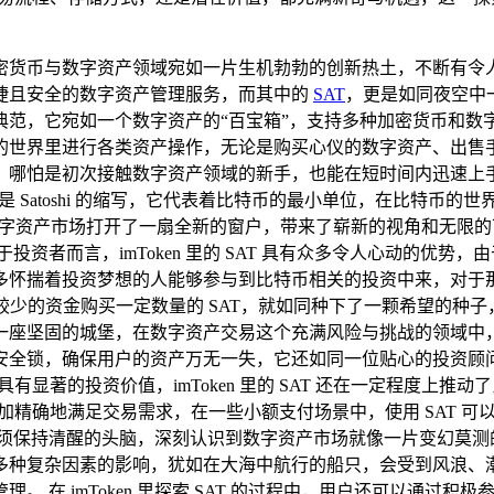
货币与数字资产领域宛如一片生机勃勃的创新热土，不断有令人眼
捷且安全的数字资产管理服务，而其中的
SAT
，更是如同夜空中
钱包典范，它宛如一个数字资产的“百宝箱”，支持多种加密货币和数字
的世界里进行各类资产操作，无论是购买心仪的数字资产、出售
怕是初次接触数字资产领域的新手，也能在短时间内迅速上手，这
 是 Satoshi 的缩写，它代表着比特币的最小单位，在比特币的
数字资产市场打开了一扇全新的窗户，带来了崭新的视角和无限的可能性
资者而言，imToken 里的 SAT 具有众多令人心动的优势，
多怀揣着投资梦想的人能够参与到比特币相关的投资中来，对于
的资金购买一定数量的 SAT，就如同种下了一颗希望的种子，从而有
座坚固的城堡，在数字资产交易这个充满风险与挑战的领域中，安全
安全锁，确保用户的资产万无一失，它还如同一位贴心的投资顾
具有显著的投资价值，imToken 里的 SAT 还在一定程度
更加精确地满足交易需求，在一些小额支付场景中，使用 SAT 
须保持清醒的头脑，深刻认识到数字资产市场就像一片变幻莫测的
种复杂因素的影响，犹如在大海中航行的船只，会受到风浪、潮汐
 在 imToken 里探索 SAT 的过程中，用户还可以通过