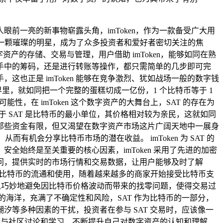
前一亮的新事物崭露头角，imToken，作为一款备受广大用
一颗璀璨的明星，成为了众多投资者和爱好者密切关注的焦
资产的存储、交易与管理，用户借助 imToken，能够如同在熟
手中的筹码，还是进行转账等操作，都只需简单的几步即可完
也正是 imToken 能够在竞争激烈、犹如战场一般的数字钱
世界里，就如同把一个完整的蛋糕切成一亿份，1 个比特币等于 1
，在 imToken 这个数字资产的大舞台上，SAT 的存在为
由于 SAT 是比特币的最小单位，其价格相对较为亲民，这就如同
那些资金有限，但又渴望在数字资产市场这片广阔天地中一展身
机会分享比特币市场的潜在收益。 imToken 为 SAT 的
始终是至关重要的核心因素，imToken 采用了先进的加密
问，提供实时的市场行情和交易数据，让用户能够及时了解
上推动了比特币的流通和使用，随着越来越多的商家开始接受比特币支
可以巧妙地避免因比特币价格波动而带来的找零问题，使得交易过
海洋，充满了不确定性和风险，SAT 作为比特币的一部分，
等多种因素的干扰，投资者在参与 SAT 交易时，应该像一
积极参与社区讨论和学习，不断提升自己对数字资产的认知和理解，