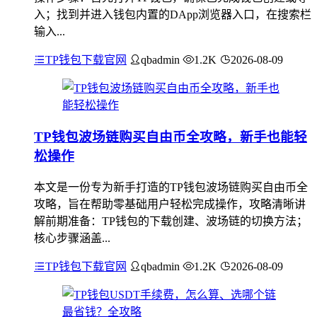
入；找到并进入钱包内置的DApp浏览器入口，在搜索栏
输入...
TP钱包下载官网
qbadmin
1.2K
2026-08-09
TP钱包波场链购买自由币全攻略，新手也能轻
松操作
本文是一份专为新手打造的TP钱包波场链购买自由币全
攻略，旨在帮助零基础用户轻松完成操作，攻略清晰讲
解前期准备：TP钱包的下载创建、波场链的切换方法；
核心步骤涵盖...
TP钱包下载官网
qbadmin
1.2K
2026-08-09