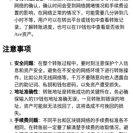
网络的确认，确认时间会受到网络拥堵情况和手续费设
置的影响，在网络正常的情况下，可能需要几分钟到几
小时不等，用户可以在转出平台或钱包中查看转账记
录，了解转账进度，也可以在TP钱包中查看是否收到
Ave资产。
注意事项
安全问题
：在整个转账过程中，要时刻注意保护个人信
息和资产安全，避免在不安全的网络环境下进行转账操
作，比如公共无线网络等，千万不要随意向他人透露自
己的助记词、私钥和钱包密码，以免资产遭受损失。
地址准确性
：转账地址是转账成功的关键所在，务必确
保输入的TP钱包地址准确无误，一旦转账到错误的地
址，资产可能就无法找回了，这将造成不可挽回的损
失。
手续费问题
：不同平台和区块链网络的手续费标准各不
相同，在转账前一定要了解清楚手续费的收取情况，避