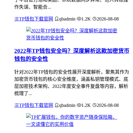
作失误、智能合...
TP钱包下载官网
qbadmin
1.2K
2026-08-08
2022年TP钱包安全吗？深度解析这款加密货币
钱包的安全性
针对2022年TP钱包的安全性展开深度解析，聚焦其作为
加密货币钱包的核心安全维度，涵盖私钥管理模式、底
层加密技术架构、2022年度安全事件复盘等内容，解析
梳理了...
TP钱包下载官网
qbadmin
1.2K
2026-08-08