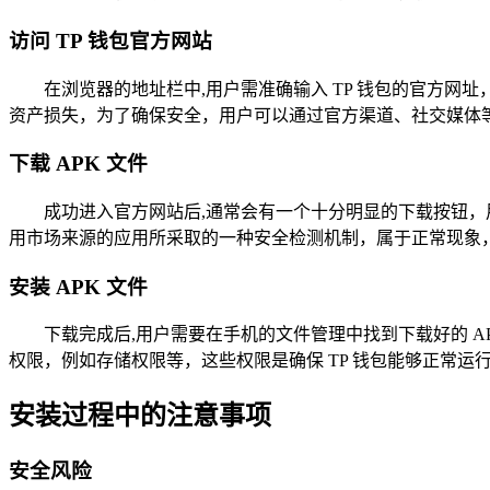
访问 TP 钱包官方网站
在浏览器的地址栏中,用户需准确输入 TP 钱包的官方
资产损失，为了确保安全，用户可以通过官方渠道、社交媒体
下载 APK 文件
成功进入官方网站后,通常会有一个十分明显的下载按钮，用
用市场来源的应用所采取的一种安全检测机制，属于正常现象
安装 APK 文件
下载完成后,用户需要在手机的文件管理中找到下载好的 
权限，例如存储权限等，这些权限是确保 TP 钱包能够正常
安装过程中的注意事项
安全风险