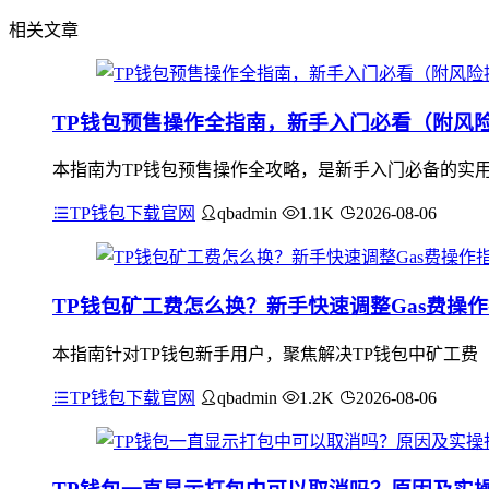
相关文章
TP钱包预售操作全指南，新手入门必看（附风
本指南为TP钱包预售操作全攻略，是新手入门必备的实用
TP钱包下载官网
qbadmin
1.1K
2026-08-06
TP钱包矿工费怎么换？新手快速调整Gas费操
本指南针对TP钱包新手用户，聚焦解决TP钱包中矿工费（
TP钱包下载官网
qbadmin
1.2K
2026-08-06