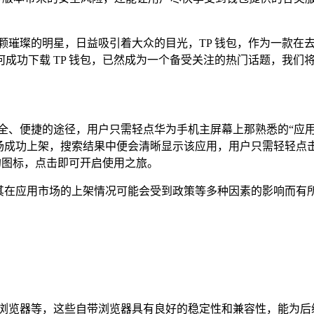
颗璀璨的明星，日益吸引着大众的目光，TP 钱包，作为一款在
功下载 TP 钱包，已然成为一个备受关注的热门话题，我们将
全、便捷的途径，用户只需轻点华为手机主屏幕上那熟悉的“应
用市场成功上架，搜索结果中便会清晰显示该应用，用户只需轻轻点击
的图标，点击即可开启使用之旅。
，其在应用市场的上架情况可能会受到政策等多种因素的影响而有所
为浏览器等，这些自带浏览器具有良好的稳定性和兼容性，能为后