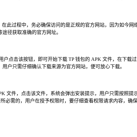
网址，在此过程中，务必确保访问的是正规的官方网站，因为如今
等途径获取准确的官方网址。
户点击该按钮，即可开始下载 TP 钱包的 APK 文件，在下
，用户只需仔细确认下载来源为官方网站，便可放心下载。
APK 文件，点击该文件，系统会弹出安装提示，用户只需按照
运行所必需的，用户在授予权限时，要仔细查看权限请求内容，确