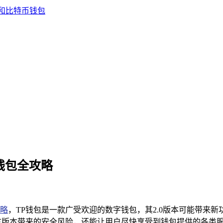
P钱包全攻略
略
，TP钱包是一款广受欢迎的数字钱包，其2.0版本可能带来
方版本带来的安全风险，还能让用户尽快享受到钱包提供的各类