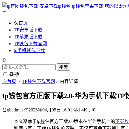
首页
TP安卓版下载
TP苹果版下载
TP钱包下载官网
tp手机钱包下载
搜 索
昼/夜
首页
TP钱包下载官网
内容详情
tp钱包官方正版下载2.0-华为手机下载T
qbadmin
2026年04月05日 16:01
1.4K
0
本文聚焦于tp
钱
包官方正版2.0版本在华为手机上的
下载攻
利完成官方正版TP钱包的安装，不仅可避免下载到非官