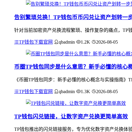
告别繁琐兑换！TP钱包币币闪兑让资产划转一
针对当前加密资产兑换流程繁琐、操作复杂的痛点，TP
TP钱包下载官网
qbadmin
1.2K
2026-08-05
币圈TP钱包同步是什么意思？新手必懂的核心
《币圈TP钱包同步：新手必懂的核心概念与实操指南》T
TP钱包下载官网
qbadmin
1.3K
2026-08-05
TP钱包闪兑链接，让数字资产兑换更简单高效
TP钱包推出的闪兑链接服务，专为优化数字资产兑换体