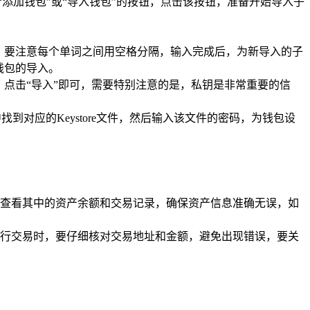
“添加钱包”或“导入钱包”的按钮，点击该按钮，准备开始导入子
，要注意每个单词之间用空格分隔，输入完成后，为新导入的子
钱包的导入。
，点击“导入”即可，需要特别注意的是，私钥是非常重要的信
储中找到对应的Keystore文件，然后输入该文件的密码，为钱包设
查看其中的资产余额和交易记录，确保资产信息准确无误，如
行交易时，要仔细核对交易地址和金额，避免出现错误，要关