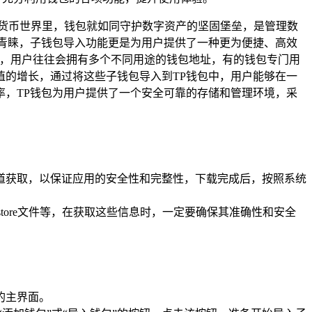
货币世界里，钱包就如同守护数字资产的坚固堡垒，是管理数
青睐，子钱包导入功能更是为用户提供了一种更为便捷、高效
中，用户往往会拥有多个不同用途的钱包地址，有的钱包专门用
的增长，通过将这些子钱包导入到TP钱包中，用户能够在一
，TP钱包为用户提供了一个安全可靠的存储和管理环境，采
道获取，以保证应用的安全性和完整性，下载完成后，按照系统
tore文件等，在获取这些信息时，一定要确保其准确性和安全
的主界面。