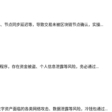
、节点同步延迟等，导致交易未被区块链节点确认，实操...
程序，存在资金被盗、个人信息泄露等风险，务必通过...
资产面临的各类网络攻击、数据泄露等风险，冷钱包通过...