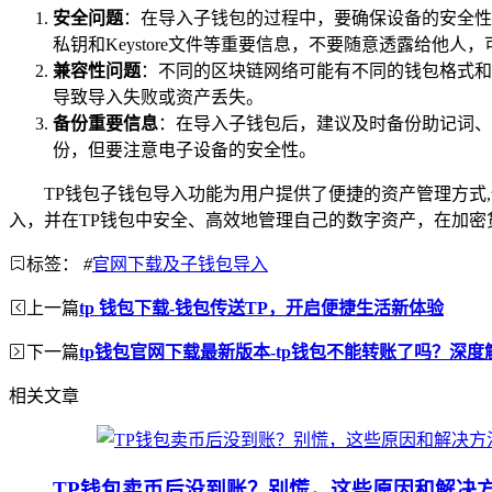
安全问题
：在导入子钱包的过程中，要确保设备的安全性
私钥和Keystore文件等重要信息，不要随意透露给他
兼容性问题
：不同的区块链网络可能有不同的钱包格式和
导致导入失败或资产丢失。
备份重要信息
：在导入子钱包后，建议及时备份助记词、
份，但要注意电子设备的安全性。
TP钱包子钱包导入功能为用户提供了便捷的资产管理方
入，并在TP钱包中安全、高效地管理自己的数字资产，在加
标签：
#
官网下载及子钱包导入
上一篇
tp 钱包下载-钱包传送TP，开启便捷生活新体验
下一篇
tp钱包官网下载最新版本-tp钱包不能转账了吗？深
相关文章
TP钱包卖币后没到账？别慌，这些原因和解决