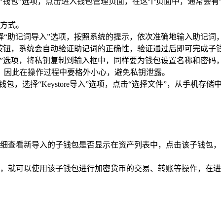
“钱包”选项，点击进入钱包管理页面，在这个页面中，通常会有
方式。
择“助记词导入”选项，按照系统的提示，依次准确地输入助记词
”按钮，系统会自动验证助记词的正确性，验证通过后即可完成子
”选项，将私钥复制到输入框中，同样要为钱包设置名称和密码
，因此在操作过程中要格外小心，避免私钥泄露。
子钱包，选择“Keystore导入”选项，点击“选择文件”，从手机存
细查看新导入的子钱包是否显示在资产列表中，点击该子钱包，
，就可以使用该子钱包进行加密货币的交易、转账等操作，在进