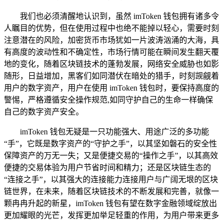
我们也必须清醒地认识到，虽然 imToken 钱包拥有诸多令
人瞩目的优势，但在使用过程中也绝不能掉以轻心，需要时刻
注意潜在的风险，加密货币市场犹如一片波涛汹涌的大海，具
有高度的波动性和不确定性，市场行情可能在瞬间发生翻天覆
地的变化，随着区块链技术的蓬勃发展，网络安全威胁也如影
随形，日益增加，黑客们如同潜伏在暗处的猎手，时刻觊觎着
用户的数字资产，用户在使用 imToken 钱包时，要保持高度的
警惕，严格遵循安全操作规范,如同守护自己的生命一样确保
自己的数字资产安全。
imToken 钱包无疑是一只功能强大、用途广泛的多功能
“手”，它既是数字资产的“守护之手”，以其坚如磐石的安全性
保障资产的万无一失；又是便捷交易的“操作之手”，以其高效
便捷的交易体验为用户节省时间和精力；还是区块链生态的
“连接之手”，以其强大的连接能力连接用户与广阔无垠的区块
链世界，在未来，随着区块链技术的不断发展和完善，就像一
颗冉冉升起的新星，imToken 钱包有望在数字金融领域绽放出
更加耀眼的光芒，发挥更加举足轻重的作用，为用户带来更多