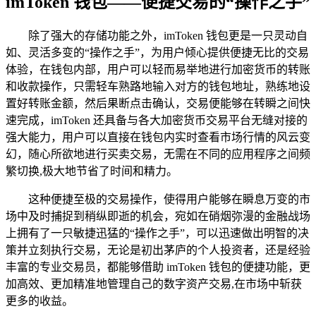
imToken 钱包——便捷交易的“操作之手”
除了强大的存储功能之外，imToken 钱包更是一只灵动自
如、灵活多变的“操作之手”，为用户倾心提供便捷无比的交易
体验，在钱包内部，用户可以轻而易举地进行加密货币的转账
和收款操作，只需轻车熟路地输入对方的钱包地址，熟练地设
置好转账金额，然后果断点击确认，交易便能够在转瞬之间快
速完成，imToken 还具备与各大加密货币交易平台无缝对接的
强大能力，用户可以直接在钱包内实时查看市场行情的风云变
幻，随心所欲地进行买卖交易，无需在不同的应用程序之间频
繁切换,极大地节省了时间和精力。
这种便捷至极的交易操作，使得用户能够在瞬息万变的市
场中及时捕捉到稍纵即逝的机会，宛如在硝烟弥漫的金融战场
上拥有了一只敏捷迅猛的“操作之手”，可以迅速做出明智的决
策并立刻执行交易，无论是初出茅庐的个人投资者，还是经验
丰富的专业交易员，都能够借助 imToken 钱包的便捷功能，更
加高效、更加精准地管理自己的数字资产交易,在市场中斩获
更多的收益。