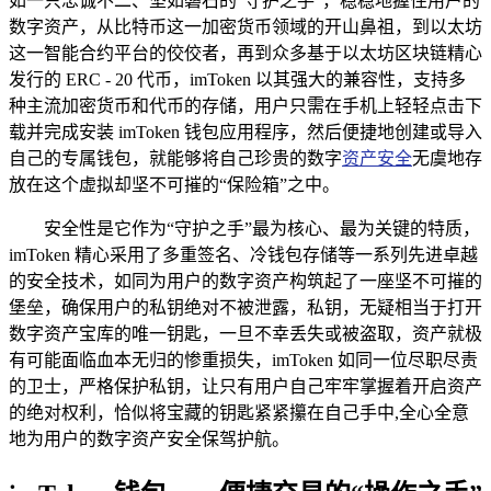
如一只忠诚不二、坚如磐石的“守护之手”，稳稳地握住用户的
数字资产，从比特币这一加密货币领域的开山鼻祖，到以太坊
这一智能合约平台的佼佼者，再到众多基于以太坊区块链精心
发行的 ERC - 20 代币，imToken 以其强大的兼容性，支持多
种主流加密货币和代币的存储，用户只需在手机上轻轻点击下
载并完成安装 imToken 钱包应用程序，然后便捷地创建或导入
自己的专属钱包，就能够将自己珍贵的数字
资产安全
无虞地存
放在这个虚拟却坚不可摧的“保险箱”之中。
安全性是它作为“守护之手”最为核心、最为关键的特质，
imToken 精心采用了多重签名、冷钱包存储等一系列先进卓越
的安全技术，如同为用户的数字资产构筑起了一座坚不可摧的
堡垒，确保用户的私钥绝对不被泄露，私钥，无疑相当于打开
数字资产宝库的唯一钥匙，一旦不幸丢失或被盗取，资产就极
有可能面临血本无归的惨重损失，imToken 如同一位尽职尽责
的卫士，严格保护私钥，让只有用户自己牢牢掌握着开启资产
的绝对权利，恰似将宝藏的钥匙紧紧攥在自己手中,全心全意
地为用户的数字资产安全保驾护航。