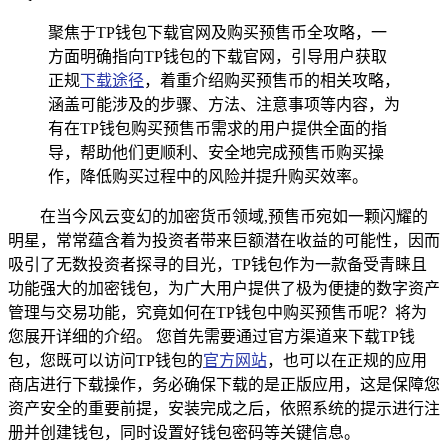
聚焦于TP钱包下载官网及购买预售币全攻略，一
方面明确指向TP钱包的下载官网，引导用户获取
正规
下载途径
，着重介绍购买预售币的相关攻略，
涵盖可能涉及的步骤、方法、注意事项等内容，为
有在TP钱包购买预售币需求的用户提供全面的指
导，帮助他们更顺利、安全地完成预售币购买操
作，降低购买过程中的风险并提升购买效率。
在当今风云变幻的加密货币领域,预售币宛如一颗闪耀的
明星，常常蕴含着为投资者带来巨额潜在收益的可能性，因而
吸引了无数投资者探寻的目光，TP钱包作为一款备受青睐且
功能强大的加密钱包，为广大用户提供了极为便捷的数字资产
管理与交易功能，究竟如何在TP钱包中购买预售币呢？将为
您展开详细的介绍。 您首先需要通过官方渠道来下载TP钱
包，您既可以访问TP钱包的
官方网站
，也可以在正规的应用
商店进行下载操作，务必确保下载的是正版应用，这是保障您
资产安全的重要前提，安装完成之后，依照系统的提示进行注
册并创建钱包，同时设置好钱包密码等关键信息。