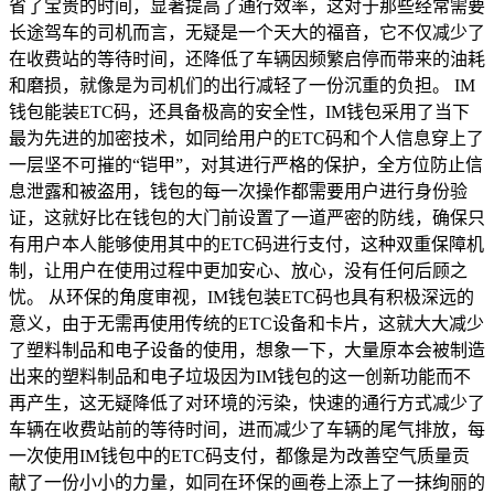
省了宝贵的时间，显著提高了通行效率，这对于那些经常需要
长途驾车的司机而言，无疑是一个天大的福音，它不仅减少了
在收费站的等待时间，还降低了车辆因频繁启停而带来的油耗
和磨损，就像是为司机们的出行减轻了一份沉重的负担。 IM
钱包能装ETC码，还具备极高的安全性，IM钱包采用了当下
最为先进的加密技术，如同给用户的ETC码和个人信息穿上了
一层坚不可摧的“铠甲”，对其进行严格的保护，全方位防止信
息泄露和被盗用，钱包的每一次操作都需要用户进行身份验
证，这就好比在钱包的大门前设置了一道严密的防线，确保只
有用户本人能够使用其中的ETC码进行支付，这种双重保障机
制，让用户在使用过程中更加安心、放心，没有任何后顾之
忧。 从环保的角度审视，IM钱包装ETC码也具有积极深远的
意义，由于无需再使用传统的ETC设备和卡片，这就大大减少
了塑料制品和电子设备的使用，想象一下，大量原本会被制造
出来的塑料制品和电子垃圾因为IM钱包的这一创新功能而不
再产生，这无疑降低了对环境的污染，快速的通行方式减少了
车辆在收费站前的等待时间，进而减少了车辆的尾气排放，每
一次使用IM钱包中的ETC码支付，都像是为改善空气质量贡
献了一份小小的力量，如同在环保的画卷上添上了一抹绚丽的