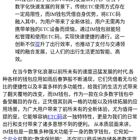
数字化快速发展的背景下，传统ETC使用方式存在
一定局限性，而IM钱包凭借自身优势，将ETC码
融入其中，为用户带来了全新体验，用户无需再为
携带单独的ETC设备而烦恼，通过IM钱包就能轻
松管理和使用ETC码，实现快速便捷的通行，这一
创新不仅
提
升了出行效率，也推动了支付与交通领
域的融合发展，让人们的出行生活更加智能、高
效。
在当今数字化浪潮以前所未有的速度迅猛发展的时代,各
种各样的钱包应用如雨后春笋般不断涌现，它们凭借着无与伦
比的便捷性以及丰富多样的多功能性，给我们的生活方式带来
了翻天覆地的改变，而IM钱包，作为一款在众多数字钱包中
备受瞩目的存在，正凭借其别具一格的功能以及持续拓展的应
用场景，为广大用户带来了前所未有的全新体验，尤为值得一
提的是，它能够容纳
ETC码
这一独特特性，更是为我们的日常
出行和支付带来了诸多意想不到的便利。 从本质层面来讲，
IM钱包是一款集多种强大功能于一身的数字钱包，它宛如一
个
安全
可靠的“数字保险箱”，不仅可以稳妥地存储各类数字货