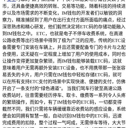
币，还具备便捷高效的转账、交易等功能，随着科技的持续进
步以及市场需求的不断变化，IM钱包的开发者们以敏锐的洞
察力，精准捕捉到了用户在出行支付方面所面临的痛点，经过
深思熟虑和精心研发，他们毅然决定将ETC码的存储功能融入
到IM钱包之中。 ETC，也就是电子不停车收费系统，在高速
公路收费等出行场景中得到了极为广泛的应用，传统的ETC设
备需要专门安装在车辆上，并且还需要配备专门的卡片与之配
合使用，这无疑在一定程度上增加了用户的使用成本，同时也
让操作变得更加复杂繁琐，而IM钱包能够装载ETC码，这就
意味着用户无需再额外安装ETC设备，也不用携带那一张张容
易丢失的卡片，用户只需在IM钱包中轻松存储ETC码，就可
以在所有支持ETC支付的场景中实现快速、便捷的支付，仿佛
开启了一条支付的“绿色通道”。 当我们驾车行驶至高速公路
收费站时，往昔需要经历停车、取卡、缴费等一系列令人头疼
的繁琐操作，而如今，有了IM钱包中的ETC码，一切都变得
截然不同，我们只需将车辆缓缓靠近收费站的感应设备，系统
便会如同拥有智慧一般，自动识别IM钱包中的ETC码，迅速
完成费用的扣除，整个过程一气呵成，无需停车等待，大大节